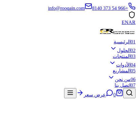
info@rooqain.com
+966 54 373 8140
EN
AR
01
الرئيسية
02
الحلول
03
المنتجات
04
الأدوات
05
المشاريع
06
من نحن
07
اتصل بنا
0
عرض سعر