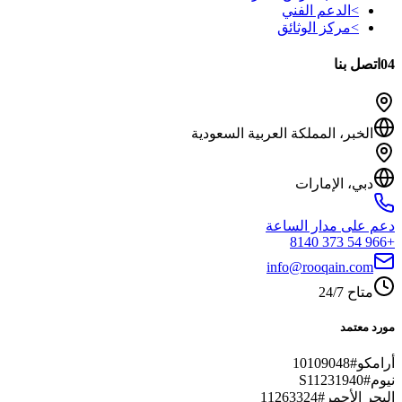
>
الدعم الفني
>
مركز الوثائق
04
اتصل بنا
الخبر، المملكة العربية السعودية
دبي، الإمارات
دعم على مدار الساعة
+966 54 373 8140
info@rooqain.com
متاح 24/7
مورد معتمد
أرامكو
#
10109048
نيوم
#
S11231940
البحر الأحمر
#
11263324