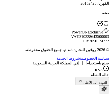
الكهرباء
#
2015242
معتمد
PowerON
Exclusive
VAT:
310228643500003
CR:
2050124772
© 2026 روقين للتجارة ذ.م.م. جميع الحقوق محفوظة.
سياسة الخصوصية
شروط الخدمة
صنع باستخدام
🇸🇦
في المملكة العربية السعودية
KSA
حالة النظام
العودة إلى الأعلى